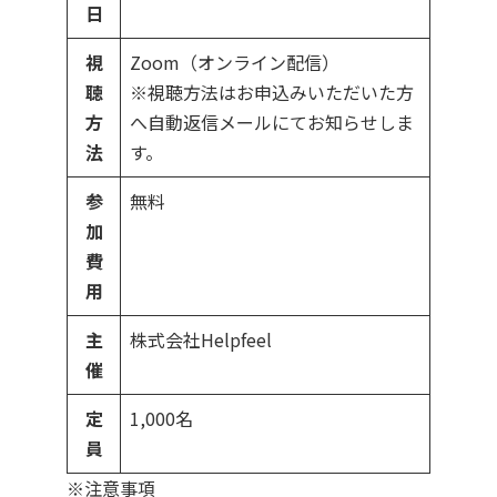
日
視
Zoom（オンライン配信）
聴
※視聴方法はお申込みいただいた方
方
へ自動返信メールにてお知らせしま
法
す。
参
無料
加
費
用
主
株式会社Helpfeel
催
定
1,000名
員
※注意事項