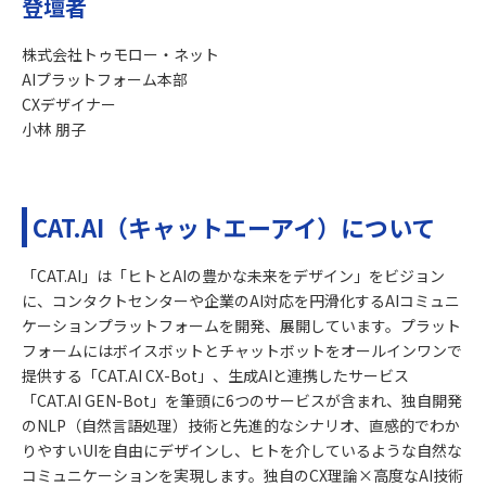
登壇者
株式会社トゥモロー・ネット
AIプラットフォーム本部
CXデザイナー
小林 朋子
CAT.AI（キャットエーアイ）について
「CAT.AI」は「ヒトとAIの豊かな未来をデザイン」をビジョン
に、コンタクトセンターや企業のAI対応を円滑化するAIコミュニ
ケーションプラットフォームを開発、展開しています。プラット
フォームにはボイスボットとチャットボットをオールインワンで
提供する「CAT.AI CX-Bot」、生成AIと連携したサービス
「CAT.AI GEN-Bot」を筆頭に6つのサービスが含まれ、独自開発
のNLP（自然言語処理）技術と先進的なシナリオ、直感的でわか
りやすいUIを自由にデザインし、ヒトを介しているような自然な
コミュニケーションを実現します。独自のCX理論×高度なAI技術