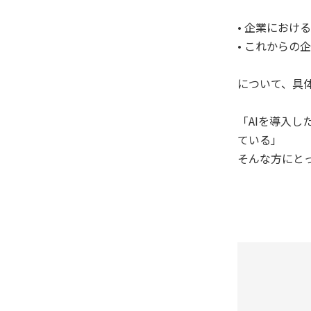
• 企業におけ
• これからの
について、具
「AIを導入
ている」
そんな方にと