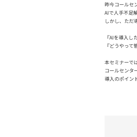
昨今コールセ
AIで人手不足
しかし、ただ
『AIを導入し
『どうやって
本セミナーで
コールセンタ
導入のポイン