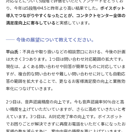
対応などについて5段階で評価をいただくアンケートをとってお
り、今年は5段階中4.5と昨年より高い結果でした。
ボイスボット
導入でつながりやすくなったことが、コンタクトセンター全体の
満足度向上に寄与している
と実感しています。
今後の展望について教えてください。
平山氏
：不具合や取り扱いなどの相談窓口における、今後の計画
は大きく3つあります。1つ目は問い合わせ対応範囲の拡大です。
現在は、よくある問い合わせや回答が簡単なものに対応していま
すが、複合的な問い合わせや難しい問い合わせに対しても自動応
答の範囲を拡大することで、更なるお客様満足度の向上と業務効
率化につなげていきます。
2つ目は、音声認識精度の向上です。今も音声認識率90％台と高
い精度を上げていただいていますが、さらに高めていきたいと考
えています
。
3つ目は、AI対応完了率の向上です。ボイスボット
でお困りごとが解決できずに再度お電話をいただく事になったお
客様の数を減らす為に、案内内容の精度を更に上げていきます。