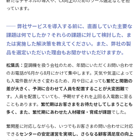
新たなチャネルの導入や、CX向上のためのツール選定などを担
っています。
弊社サービスを導入する前に、直面していた主要な
課題は何でしたか？それらの課題に対して検討した、ま
たは実施した解決策を教えてください。また、弊社の製
品を選定いただいた理由もお聞かせいただけますか。
松葉氏：
空調機を扱う会社のため、年間にいただくお問い合わせ
のお電話が6月から8月にかけて集中します。天気や気温によって
も入電件数が大きく変わるため、月や日によっても
繁忙と閑散の
差が大きく、予測に合わせて人員を配置することが大変困難
で
す。人員を配置していても、予期せずそれを上回る入電数に至る
こともあります。
繁忙期はお客さまをお待たせしてしまうことも
多く、また、繁忙期にあわせた人材確保・育成が課題
でした。
繁閑差に対応しながらも、いつでもお客さまの問い合わせに対応
できる
センターの安定運営を実現し、さらなる顧客満足度の向上