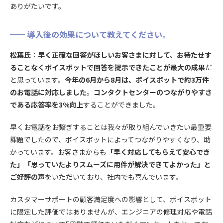
ありがたいです。
導入後の効果について教えてください。
松葉氏
：
早く正確な回答がほしいお客さまに対して、お待たせす
ることなくボイスボットで回答を提示できたことが最大の成果
だ
と思っています。
今年の6月から8月は、ボイスボットで約3万件
のお電話に対応しました
。
コンタクトセンターのつながりやすさ
である応答率を3%向上
することができました。
早くお電話をお繋ぎすることは我々が取り組んでいきたい最重要
課題でしたので、ボイスボットによってつながりやすくなり、助
かっています。お客さまからも
「早く対応してもらえて安心でき
た」「思っていたよりスムーズに用件が解決できてよかった」と
ご好評の声
をいただいており、社内でも喜んでいます。
カスタマーサポートの顧客満足度への影響として、ボイスボット
に限定した評価ではありませんが、エンジニアの修理対応や電話