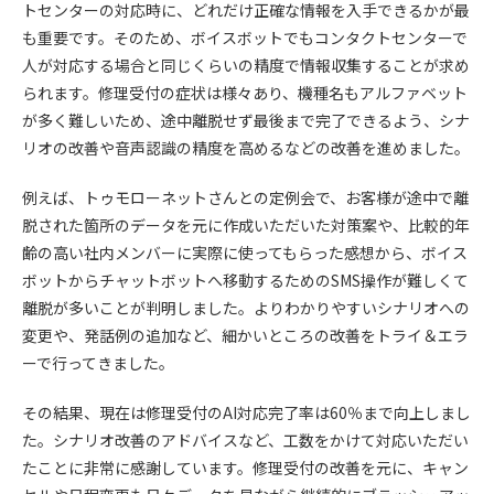
トセンターの対応時に、どれだけ正確な情報を入手できるかが最
も重要です。そのため、ボイスボットでもコンタクトセンターで
人が対応する場合と同じくらいの精度で情報収集することが求め
られます。修理受付の症状は様々あり、機種名もアルファベット
が多く難しいため、途中離脱せず最後まで完了できるよう、シナ
リオの改善や音声認識の精度を高めるなどの改善を進めました。
例えば、トゥモローネットさんとの定例会で、お客様が途中で離
脱された箇所のデータを元に作成いただいた対策案や、比較的年
齢の高い社内メンバーに実際に使ってもらった感想から、ボイス
ボットからチャットボットへ移動するためのSMS操作が難しくて
離脱が多いことが判明しました。よりわかりやすいシナリオへの
変更や、発話例の追加など、細かいところの改善をトライ＆エラ
ーで行ってきました。
その結果、現在は修理受付のAI対応完了率は60％まで向上しまし
た。シナリオ改善のアドバイスなど、工数をかけて対応いただい
たことに非常に感謝しています。修理受付の改善を元に、キャン