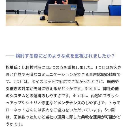
検討する際にどのような点を重視されましたか？
松葉氏：
比較検討時には5つの点を重視しました。1つ目はお客さ
まと自然で円滑なコミュニケーションができる
音声認識の精度
で
す。2つ目は、ボイスボットで対応できなかったときに、
転送や
引継ぎの対応が円滑に行えるか
どうかです。3つ目は、
弊社の他
のシステムとの連携のしやすさ
です。4つ目は、内容のブラッシ
ュアップやシナリオ修正など
メンテナンスのしやすさ
で、トゥモ
ローネットさんには多大なご協力をいただいています。5つ目
は、回線数の追加など当社の運用に即した
柔軟な運用が可能か
ど
うかです。