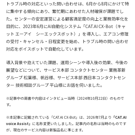
トラブル時の対応といった問い合わせは、6月から8月にかけて特
に集中する傾向にあり、繁忙期にあわせた人材確保が課題でし
た。センターの安定運営による顧客満足度の向上と業務効率化を
目的に、2023年6月にAI自動化システム「CAT.AI CX-Bot（キャ
ット エーアイ シーエックスボット）」を導入し、エアコン修理
の受付・キャンセル・日程変更を始め、トラブル時の問い合わせ
対応をボイスボットで自動化しています。
導入背景や抱えていた課題、運用シーンや導入後の効果、今後の
展望などについて、サービス本部 コンタクトセンター 業務革新
グループ 松葉様、帆谷様、サービス本部 西日本コンタクトセン
ター 技術相談グループ 平山様にお話を伺いました。
※記事中の肩書や内容はインタビュー当時（2024年10月22日）のもので
す。
※本記事に記載されている「CAT.AI CX-Bot」は、2026年7月より
「CAT.AI
voice Assist」
に名称変更いたしました。記事内の名称は当時のものです
が、現在のサービス内容は新製品名に準じます。