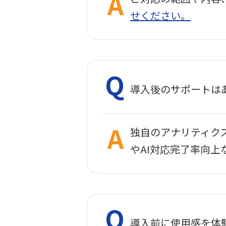
せください。
導入後のサポートは
独自のアナリティク
やAI対応完了率向
導入前に使用感を体